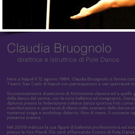
Claudia Bruognolo
direttrice e istruttrice di Pole Dance
Nata a Napoli il 12 agosto 1984, Claudia Bruognolo si forma come
Teatro San Carlo di Napoli con partecipazioni a vari spettacoli tr
Successivamente al percorso di formazione classica ed a quello 
della danza del ventre, con la nota ballerina ed insegnante, Sand
diploma presso la federazione italiana danza sportiva Fids come 
manifestazioni e spettacoli di rilievo nello scenario della danza o
numerosi stage e workshop didattici. Non di meno, il costante ra
presenza scenica.
Nel 2009 indirizza la sua figura di ballerina professionista ed i
presso la Vox Mundi. Più tardi affiancando il corso di Pole Dance i