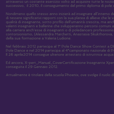
attraverso un costante esercizio volto ad acquisire tutte le nozio
successivo, il 2010, il conseguimento del primo diploma di po
Nondimeno quello stesso anno inizierà ad insegnare all’interno d
di tessere significativi rapporti con la sua platea di allieve che l
qualità di insegnante, sotto profilo dell'umanità crescita, ma an
valenti insegnanti e ballerine che svilupperanno percorsi comuni
alla carriera anch'esse di insegnanti o di poledancers professioni
contorsionismo, (Alessandra Marchetti, Anastasia Skukthorova, 
della sua formazione a Valeria Ludione.
Nel febbraio 2012 partecipa al 1° Pole Dance Show Contest a DIF
Pole Dance e nel 2014 partecipa al 4°campionato nazionale di Po
Il 26 aprile2014 consegue ulteriore attestato di istruttrice acqua
Ed ancora, X-pert_Manual_CoverCertificazione Insegnante Xpert
conseguita il 29 Gennaio 2012.
Attualmente è titolare della scuola Phoenix, ove svolge il ruolo 