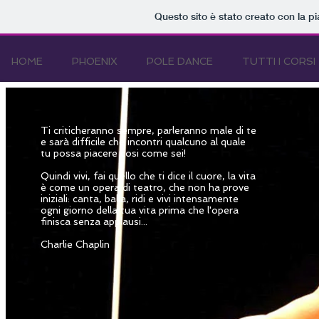
Questo sito è stato creato con la p
HOME
PHOENIX
POLE DANCE
TUTTI I CORSI
Ti criticheranno sempre, parleranno male di te
e sarà difficile che incontri qualcuno al quale
tu possa piacere cosi come sei!
Quindi vivi, fai quello che ti dice il cuore, la vita
è come un opera di teatro, che non ha prove
iniziali: canta, balla, ridi e vivi intensamente
ogni giorno della tua vita prima che l'opera
finisca senza applausi...
Charlie Chaplin